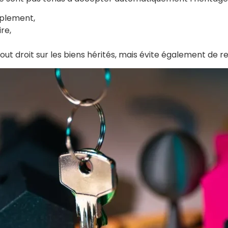
mplement,
re,
tout droit sur les biens hérités, mais évite également de 